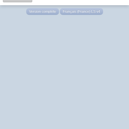
Version complète
Français (France) LS v4