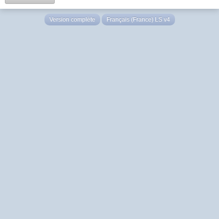
Version complète
Français (France) LS v4