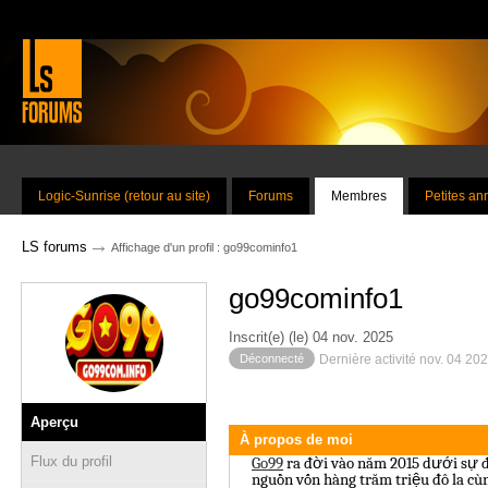
Logic-Sunrise (retour au site)
Forums
Membres
Petites a
→
LS forums
Affichage d'un profil : go99cominfo1
go99cominfo1
Inscrit(e) (le) 04 nov. 2025
Déconnecté
Dernière activité nov. 04 20
Aperçu
À propos de moi
Flux du profil
Go99
ra đời vào năm 2015 dưới sự đầ
nguồn vốn hàng trăm triệu đô la cùn