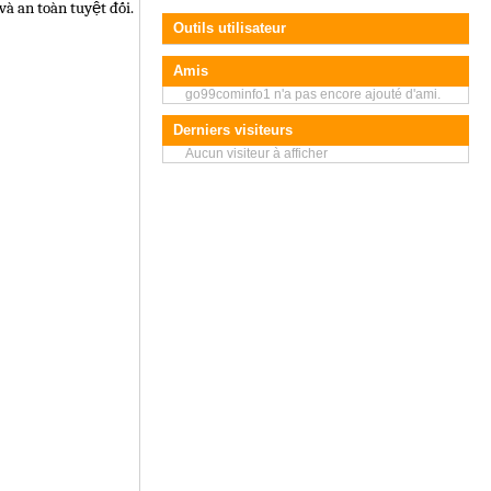
à an toàn tuyệt đối.
Outils utilisateur
Amis
go99cominfo1 n'a pas encore ajouté d'ami.
Derniers visiteurs
Aucun visiteur à afficher