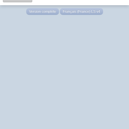
Version complète
Français (France) LS v4