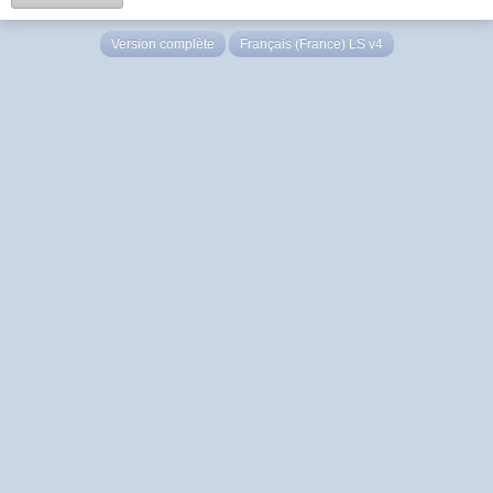
Version complète
Français (France) LS v4