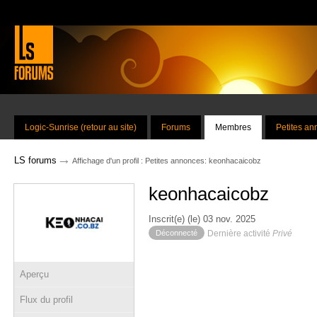
Logic-Sunrise (retour au site)
Forums
Membres
Petites a
→
LS forums
Affichage d'un profil : Petites annonces: keonhacaicobz
keonhacaicobz
Inscrit(e) (le) 03 nov. 2025
Déconnecté
Dernière activité
Privé
Aperçu
Flux du profil