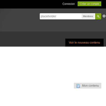
Connexion
Créer un compte
Membres
Voir le nouveau contenu
Mon contenu