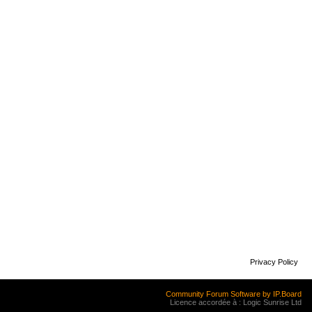
Privacy Policy
Community Forum Software by IP.Board
Licence accordée à : Logic Sunrise Ltd