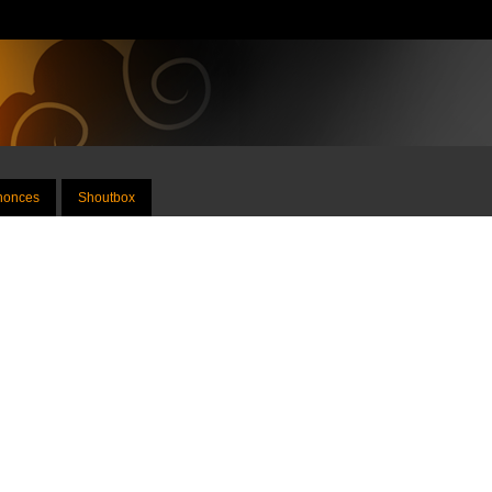
nnonces
Shoutbox