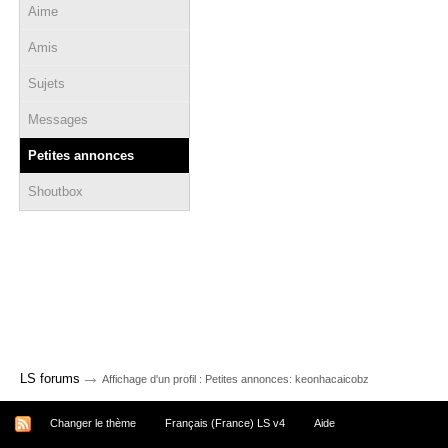
Aime
Amis
Sujets
Messages
Petites annonces
Shoutbox
→
LS forums
Affichage d'un profil : Petites annonces: keonhacaicobz
Changer le thème
Français (France) LS v4
Aide