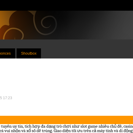
nnonces
Shoutbox
25 17:23
 tuyến uy tín, tích hợp đa dạng trò chơi như slot game nhiều chủ đề, casi
 cá vui nhộn và xổ số dễ trúng. Giao diện tối ưu trên cả máy tính và di độ