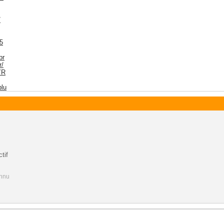
/
55
br
r/
YR
blu
tif
onnu