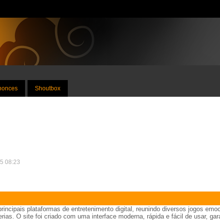
nnonces
Shoutbox
25 08:23
incipais plataformas de entretenimento digital, reunindo diversos jogos em
erias. O site foi criado com uma interface moderna, rápida e fácil de usar, ga