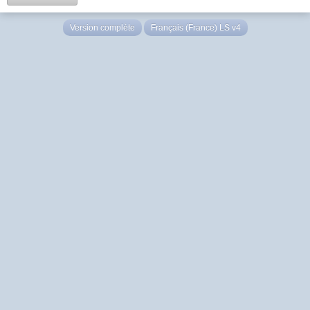
Version complète
Français (France) LS v4