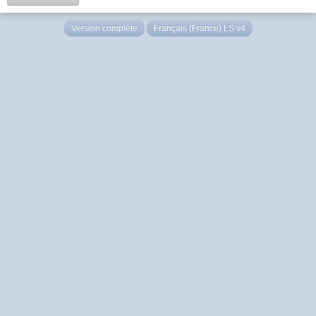
Version complète
Français (France) LS v4