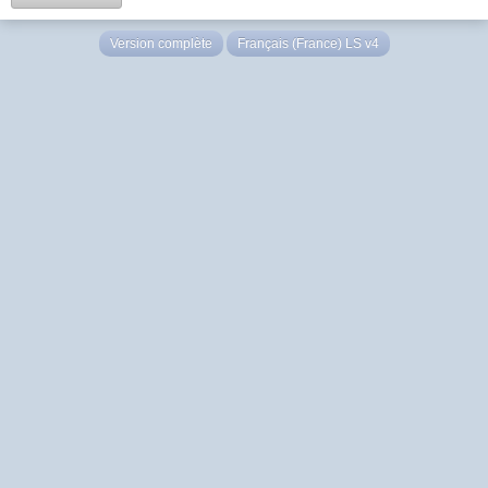
Version complète
Français (France) LS v4