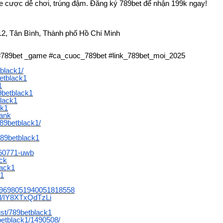
e cược dễ chơi, trúng đậm. Đăng ký 789bet để nhận 199k ngay!
12, Tân Bình, Thành phố Hồ Chí Minh
#789bet _game #ca_cuoc_789bet #link_789bet_moi_2025
black1/
etblack1
1
9betblack1
black1
ck1
gank
789betblack1/
89betblack1
a060771-uwb
ack
lack1
k1
e/09698051940051818558
el/IY8XTxQdTzLi
ist/789betblack1
9betblack1/1490508/