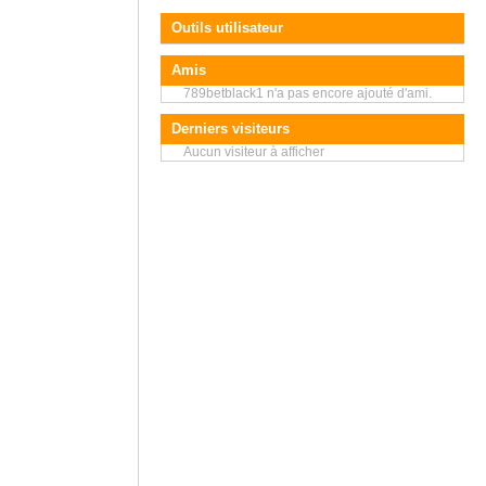
Outils utilisateur
Amis
789betblack1 n'a pas encore ajouté d'ami.
Derniers visiteurs
Aucun visiteur à afficher