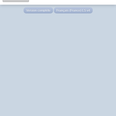
Version complète
Français (France) LS v4