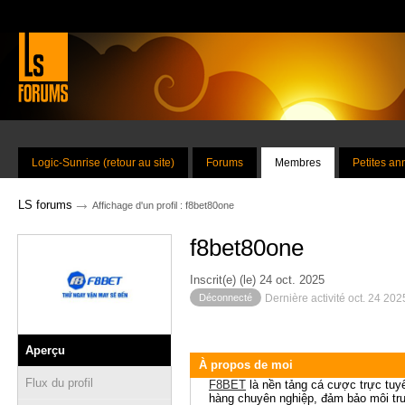
Logic-Sunrise (retour au site)
Forums
Membres
Petites a
→
LS forums
Affichage d'un profil : f8bet80one
f8bet80one
Inscrit(e) (le) 24 oct. 2025
Déconnecté
Dernière activité oct. 24 202
Aperçu
À propos de moi
Flux du profil
F8BET
là nền tảng cá cược trực tuyế
hàng chuyên nghiệp, đảm bảo môi trư