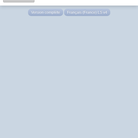
Version complète
Français (France) LS v4