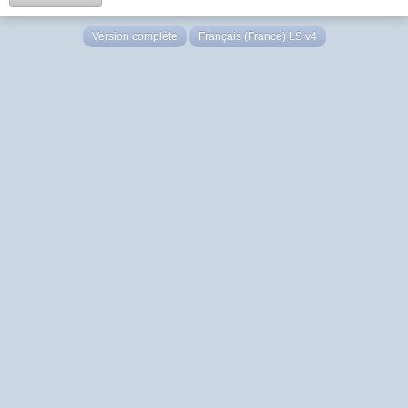
Version complète
Français (France) LS v4