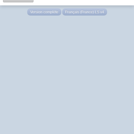
Version complète
Français (France) LS v4