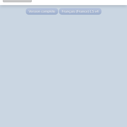
Version complète
Français (France) LS v4