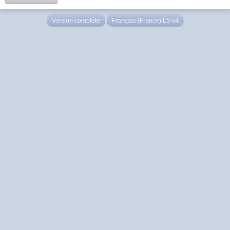
Version complète
Français (France) LS v4