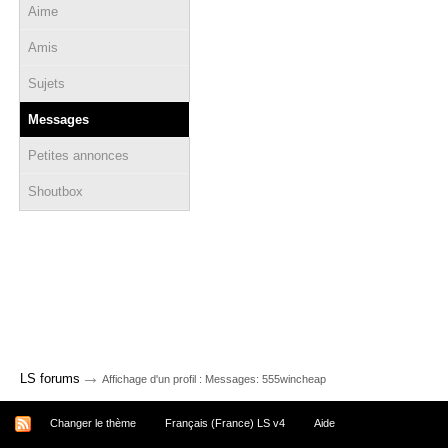
Aime
Amis
Sujets
Messages
Petites annonces
Shoutbox
→
LS forums
Affichage d'un profil : Messages: 555wincheap
Changer le thème
Français (France) LS v4
Aide