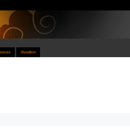
nnonces
Shoutbox