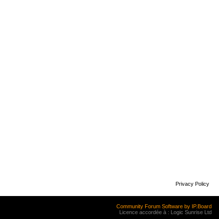
Privacy Policy
Community Forum Software by IP.Board
Licence accordée à : Logic Sunrise Ltd