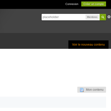
Connexion
Créer un compte
Membres
Voir le nouveau contenu
Mon contenu