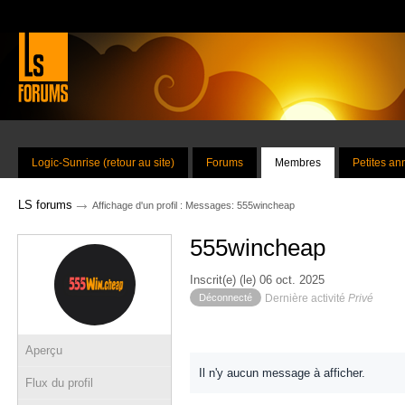
Logic-Sunrise (retour au site)
Forums
Membres
Petites a
→
LS forums
Affichage d'un profil : Messages: 555wincheap
555wincheap
Inscrit(e) (le) 06 oct. 2025
Déconnecté
Dernière activité
Privé
Aperçu
Il n'y aucun message à afficher.
Flux du profil