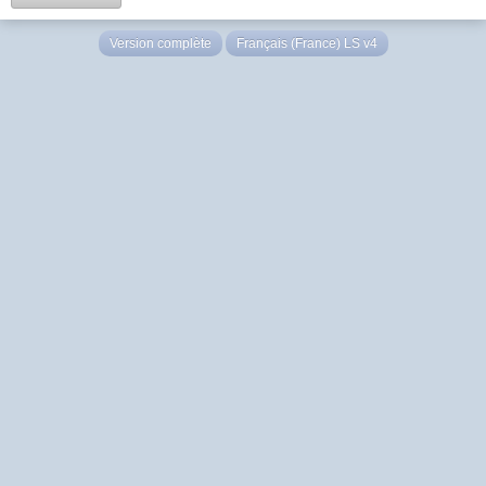
Version complète
Français (France) LS v4