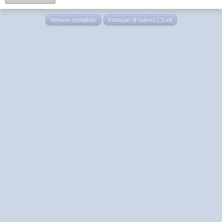
Version complète
Français (France) LS v4