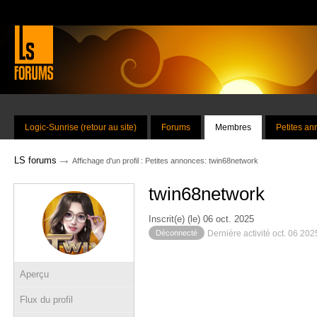
Logic-Sunrise (retour au site)
Forums
Membres
Petites a
→
LS forums
Affichage d'un profil : Petites annonces: twin68network
twin68network
Inscrit(e) (le) 06 oct. 2025
Déconnecté
Dernière activité oct. 06 20
Aperçu
Flux du profil