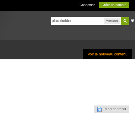
Connexion
Créer un compte
Membres
Voir le nouveau contenu
Mon contenu