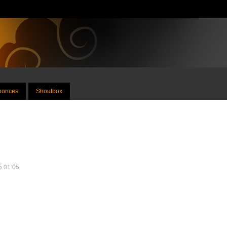
nnonces
Shoutbox
25 01:05