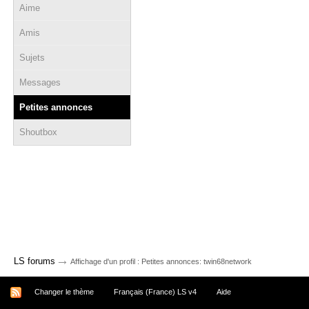
Aime
Amis
Sujets
Messages
Petites annonces
Shoutbox
→
LS forums
Affichage d'un profil : Petites annonces: twin68network
Changer le thème
Français (France) LS v4
Aide