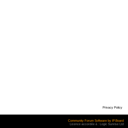
Privacy Policy
Community Forum Software by IP.Board
Licence accordée à : Logic Sunrise Ltd