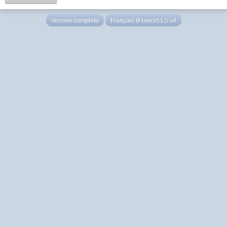
Version complète
Français (France) LS v4