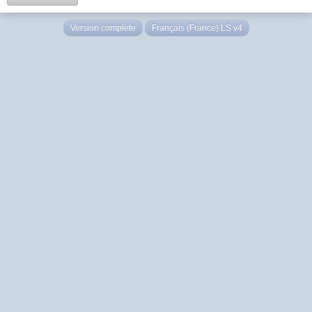
Version complète
Français (France) LS v4