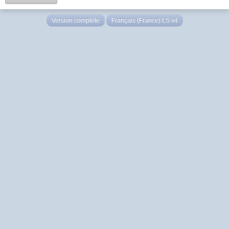
Version complète
Français (France) LS v4