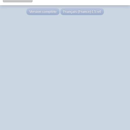
Version complète
Français (France) LS v4