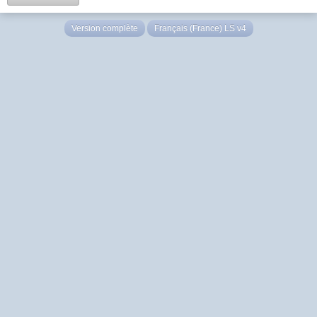
Version complète
Français (France) LS v4