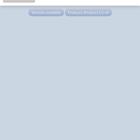
Version complète
Français (France) LS v4