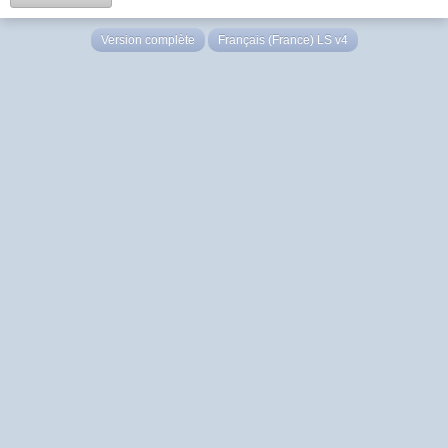
Version complète
Français (France) LS v4