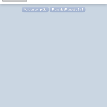
Version complète
Français (France) LS v4