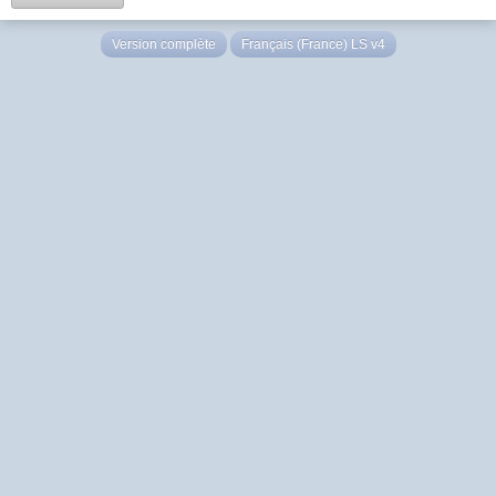
Version complète
Français (France) LS v4