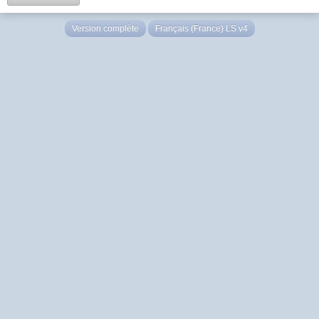
Version complète
Français (France) LS v4