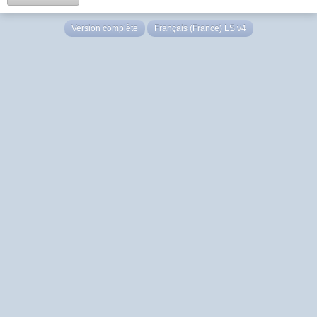
Version complète
Français (France) LS v4