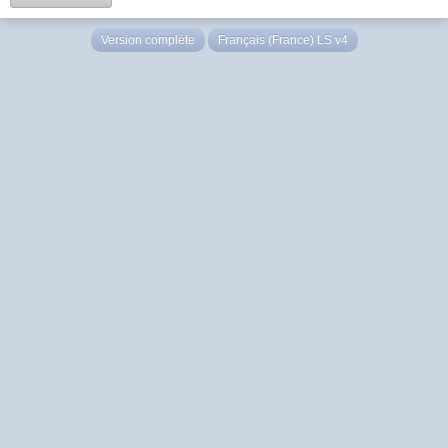
Version complète
Français (France) LS v4