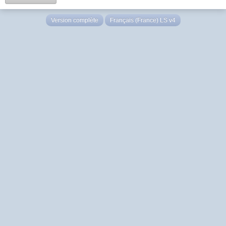
Version complète
Français (France) LS v4