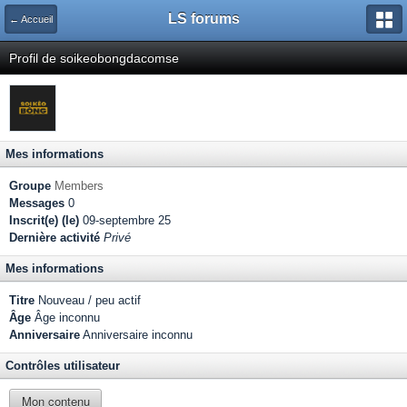
LS forums
← Accueil
Profil de soikeobongdacomse
Mes informations
Groupe
Members
Messages
0
Inscrit(e) (le)
09-septembre 25
Dernière activité
Privé
Mes informations
Titre
Nouveau / peu actif
Âge
Âge inconnu
Anniversaire
Anniversaire inconnu
Contrôles utilisateur
Mon contenu