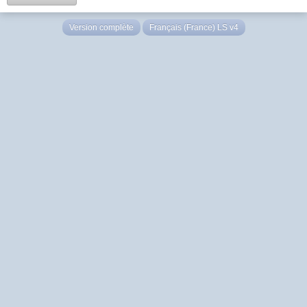
Version complète
Français (France) LS v4