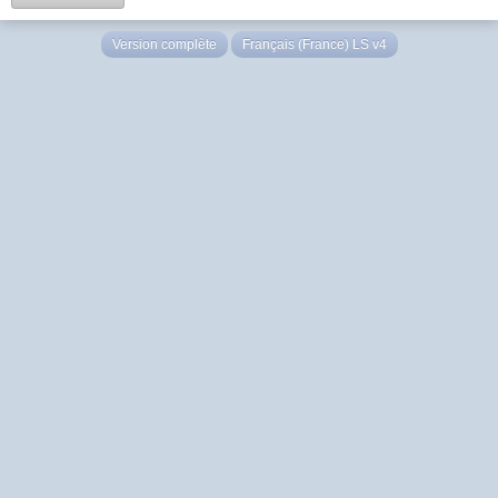
Version complète
Français (France) LS v4