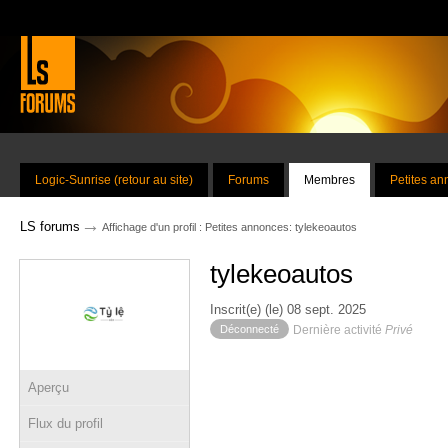
Logic-Sunrise (retour au site)
Forums
Membres
Petites a
→
LS forums
Affichage d'un profil : Petites annonces: tylekeoautos
tylekeoautos
Inscrit(e) (le) 08 sept. 2025
Déconnecté
Dernière activité
Privé
Aperçu
Flux du profil