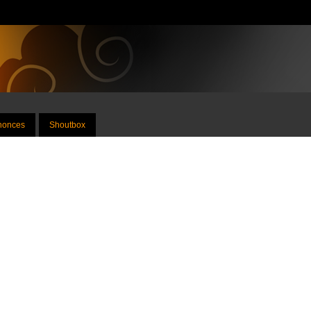
nnonces
Shoutbox