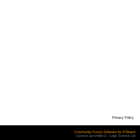
Privacy Policy
Community Forum Software by IP.Board
Licence accordée à : Logic Sunrise Ltd