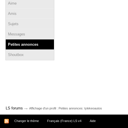
Aime
Amis
Sujets
Messages
Petites annonces
Shoutbox
→
LS forums
Affichage d'un profil : Petites annonces: tylekeoautos
Changer le thème
Français (France) LS v4
Aide