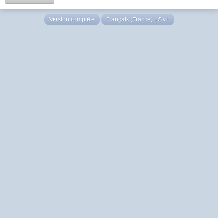
Version complète
Français (France) LS v4