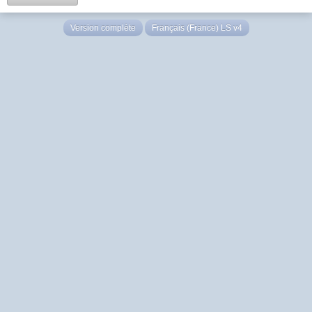
Version complète
Français (France) LS v4