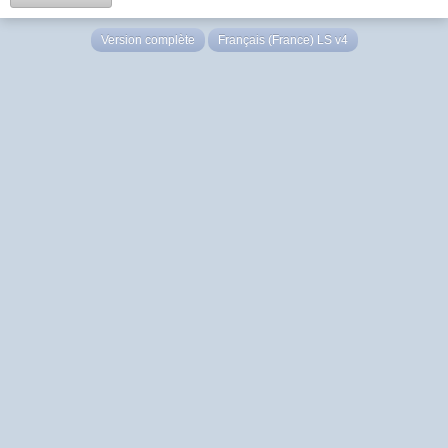
Version complète
Français (France) LS v4