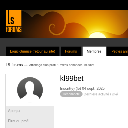
Logic-Sunrise (retour au site)
Forums
Membres
Petites a
→
LS forums
Affichage d'un profil : Petites annonces: kl99bet
kl99bet
Inscrit(e) (le) 04 sept. 2025
Déconnecté
Dernière activité
Privé
Aperçu
Flux du profil