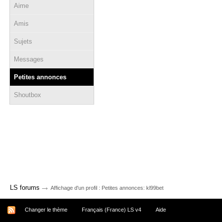
Aime
Amis
Sujets
Messages
Petites annonces
Shoutbox
→
LS forums
Affichage d'un profil : Petites annonces: kl99bet
Changer le thème
Français (France) LS v4
Aide