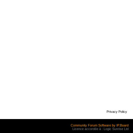
Privacy Policy
Community Forum Software by IP.Board
Licence accordée à : Logic Sunrise Ltd