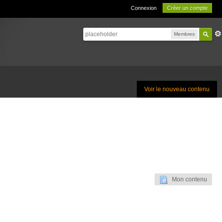
Connexion
Créer un compte
Membres
Voir le nouveau contenu
Mon contenu