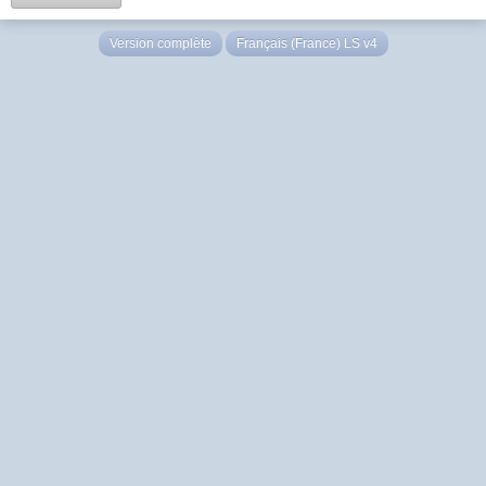
Version complète
Français (France) LS v4