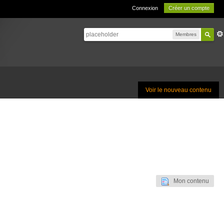
Connexion
Créer un compte
Membres
Voir le nouveau contenu
Mon contenu