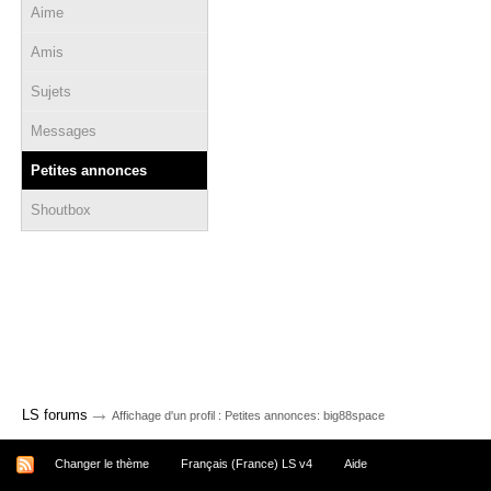
Aime
Amis
Sujets
Messages
Petites annonces
Shoutbox
→
LS forums
Affichage d'un profil : Petites annonces: big88space
Changer le thème
Français (France) LS v4
Aide