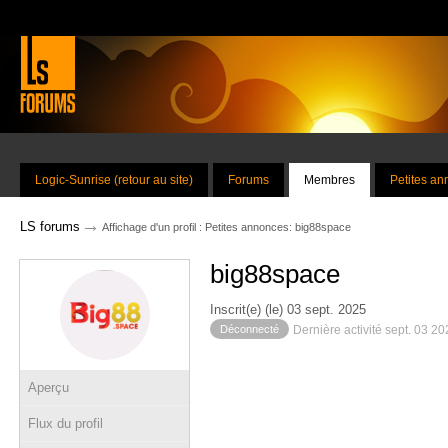
Logic-Sunrise (retour au site)
Forums
Membres
Petites a
→
LS forums
Affichage d'un profil : Petites annonces: big88space
big88space
Inscrit(e) (le) 03 sept. 2025
Déconnecté
Dernière activité sept. 03 2
Aperçu
Flux du profil