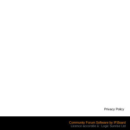
Privacy Policy
Community Forum Software by IP.Board
Licence accordée à : Logic Sunrise Ltd