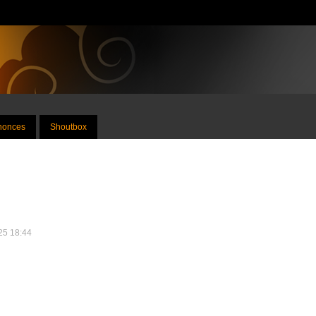
nnonces
Shoutbox
025 18:44