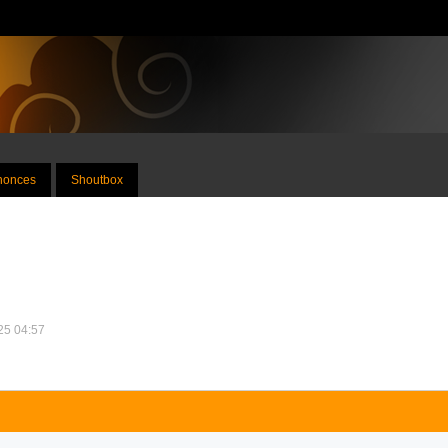
nnonces
Shoutbox
025 04:57