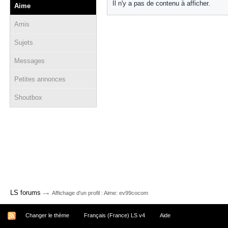
Il n'y a pas de contenu à afficher.
Aime
Amis
Sujets
Messages
Petites annonces
Shoutbox
→
LS forums
Affichage d'un profil : Aime: ev99cocom
Changer le thème
Français (France) LS v4
Aide