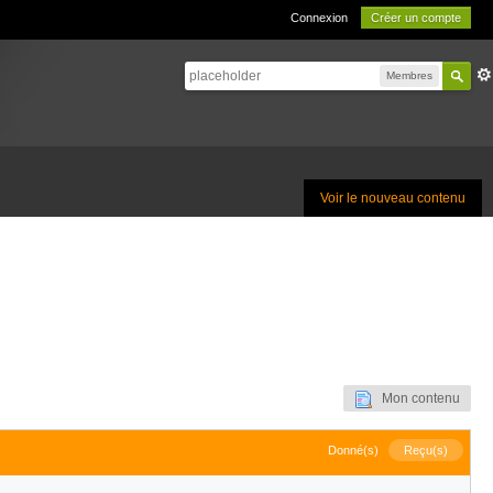
Connexion
Créer un compte
Membres
Voir le nouveau contenu
Mon contenu
Donné(s)
Reçu(s)