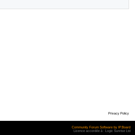
Privacy Policy
Community Forum Software by IP.Board
Licence accordée à : Logic Sunrise Ltd