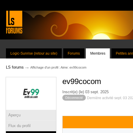
Logic-Sunrise (retour au site)
Forums
Membres
Petites a
→
LS forums
Affichage d'un profil : Aime: ev99cocom
ev99cocom
Inscrit(e) (le) 03 sept. 2025
Déconnecté
Dernière activité sept. 03 2
Aperçu
Flux du profil