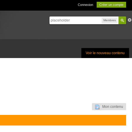
Connexion
Créer un compte
Membres
Voir le nouveau contenu
Mon contenu