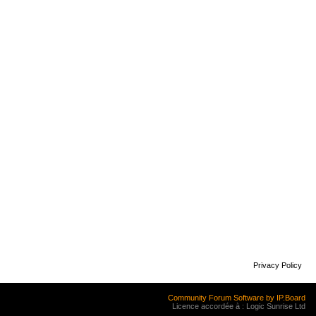
Privacy Policy
Community Forum Software by IP.Board
Licence accordée à : Logic Sunrise Ltd