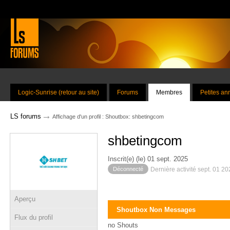
Logic-Sunrise (retour au site)
Forums
Membres
Petites a
→
LS forums
Affichage d'un profil : Shoutbox: shbetingcom
shbetingcom
Inscrit(e) (le) 01 sept. 2025
Déconnecté
Dernière activité sept. 01 2
Aperçu
Shoutbox Non Messages
Flux du profil
no Shouts