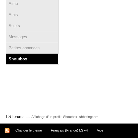
Aime
Amis
Sujets
Messages
Petites annonces
Shoutbox
→
LS forums
Affichage d'un profil : Shoutbox: shbetingcom
Changer le thème
Français (France) LS v4
Aide