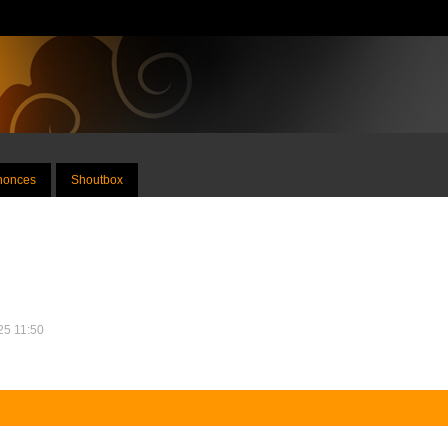
nnonces
Shoutbox
025 11:50