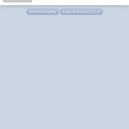
Version complète
Français (France) LS v4