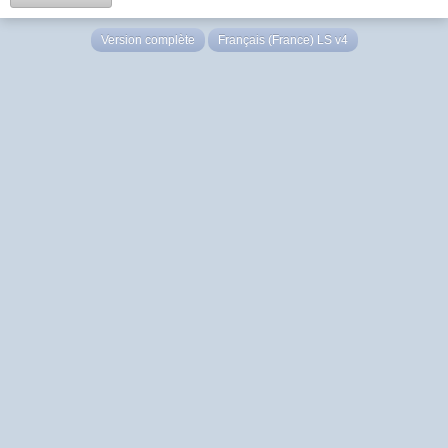
Version complète
Français (France) LS v4