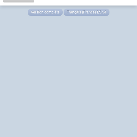
Version complète
Français (France) LS v4